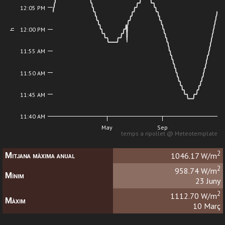
12:05 PM
12:00 PM
h
11:55 AM
11:50 AM
11:45 AM
11:40 AM
May
Sep
temps a ripollet @ Meteotemplate
2
Mitjana màxima anual
1046.17 W/m
2
958.74 W/m
Mínim
23 Juny
2
1112.70 W/m
Màxim
10 Març