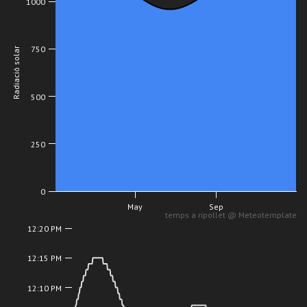
1000
750
Radiació solar
500
250
0
May
Sep
temps a ripollet @ Meteotemplate
12:20 PM
12:15 PM
12:10 PM